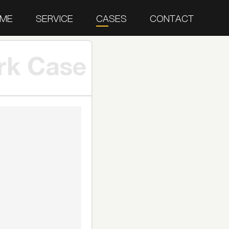
ME
SERVICE
CASES
CONTACT
rk Case